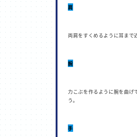
肩
両肩をすくめるように耳まで
腕
力こぶを作るように腕を曲げ
う。
手