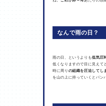
ね。
こめかみ～耳
あたりの頭
なんで雨の日？
雨の日、というよりも
低気圧
低くなりますので目に見えて
時に周り
の組織を圧迫してし
を山の上に持っていくとパン