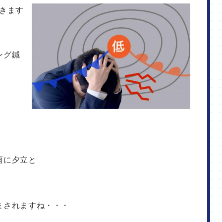
ング鍼
。
雨に夕立と
まされますね・・・