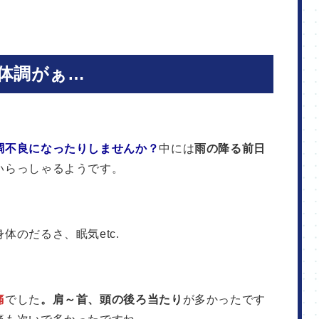
体調がぁ…
調不良になったりしませんか？
中には
雨の降る前日
いらっしゃるようです。
体のだるさ、眠気etc.
痛
でした
。肩～首、頭の後ろ当たり
が多かったです