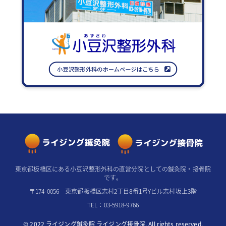
東京都板橋区にある小豆沢整形外科の直営分院としての鍼灸院・接骨院
です。
〒174-0056 東京都板橋区志村2丁目8番1号Yビル志村坂上3階
TEL：03-5918-9766
© 2022 ライジング鍼灸院 ライジング接骨院. All rights reserved.